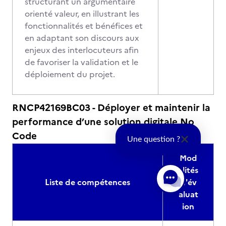
structurant un argumentaire
orienté valeur, en illustrant les
fonctionnalités et bénéfices et
en adaptant son discours aux
enjeux des interlocuteurs afin
de favoriser la validation et le
déploiement du projet.
RNCP42169BC03 - Déployer et maintenir la
performance d’une solution digitale No
Code
Une question ?
Mod
alités
Liste de compétences
d'év
aluat
ion