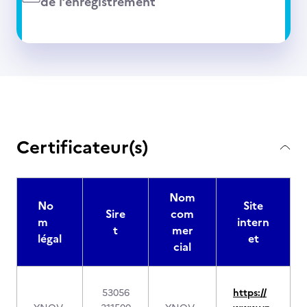
de l’enregistrement
Certificateur(s)
Nom
No
Site
Sire
com
m
intern
t
mer
légal
et
cial
53056
https://