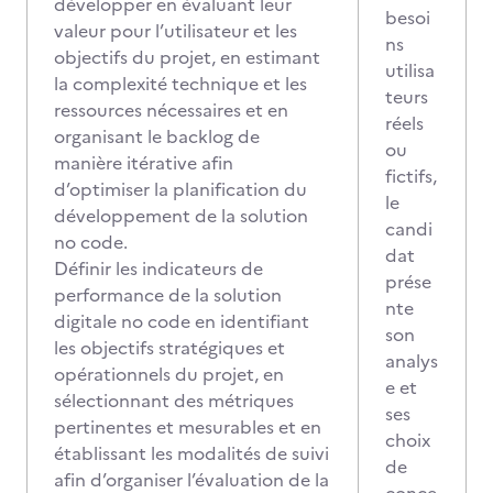
développer en évaluant leur
besoi
valeur pour l’utilisateur et les
ns
objectifs du projet, en estimant
utilisa
la complexité technique et les
teurs
ressources nécessaires et en
réels
organisant le backlog de
ou
manière itérative afin
fictifs,
d’optimiser la planification du
le
développement de la solution
candi
no code.
dat
Définir les indicateurs de
prése
performance de la solution
nte
digitale no code en identifiant
son
les objectifs stratégiques et
analys
opérationnels du projet, en
e et
sélectionnant des métriques
ses
pertinentes et mesurables et en
choix
établissant les modalités de suivi
de
afin d’organiser l’évaluation de la