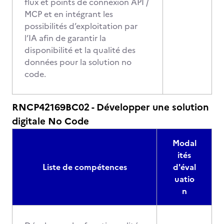
flux et points de connexion API /
MCP et en intégrant les
possibilités d’exploitation par
l’IA afin de garantir la
disponibilité et la qualité des
données pour la solution no
code.
RNCP42169BC02 - Développer une solution
digitale No Code
Modal
ités
Liste de compétences
d'éval
uatio
n