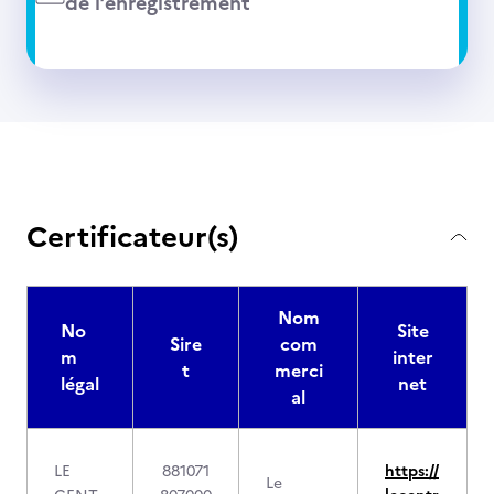
de l’enregistrement
Certificateur(s)
Nom
No
Site
Sire
com
m
inter
t
merci
légal
net
al
LE
881071
https://
Le