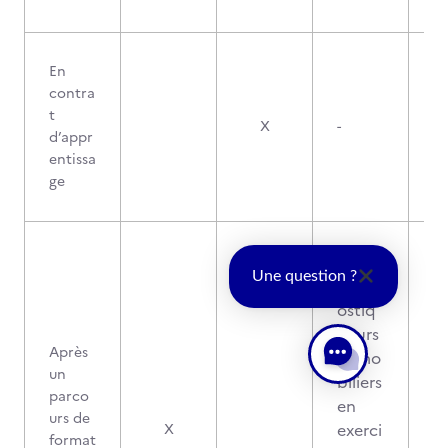
En
contra
t
X
-
d’appr
entissa
ge
2
Une question ?
diagn
ostiq
ueurs
Après
immo
un
biliers
parco
en
urs de
3
exerci
X
format