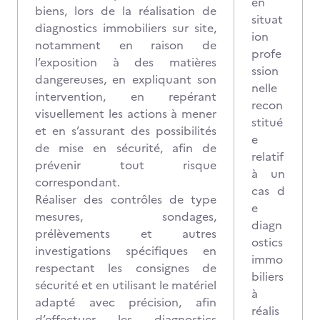
en
biens, lors de la réalisation de
situat
diagnostics immobiliers sur site,
ion
notamment en raison de
profe
l’exposition à des matières
ssion
dangereuses, en expliquant son
nelle
intervention, en repérant
recon
visuellement les actions à mener
stitué
et en s’assurant des possibilités
e
de mise en sécurité, afin de
relatif
prévenir tout risque
à un
correspondant.
cas d
Réaliser des contrôles de type
e
mesures, sondages,
diagn
prélèvements et autres
ostics
investigations spécifiques en
immo
respectant les consignes de
biliers
sécurité et en utilisant le matériel
à
adapté avec précision, afin
réalis
d’effectuer les diagnostics