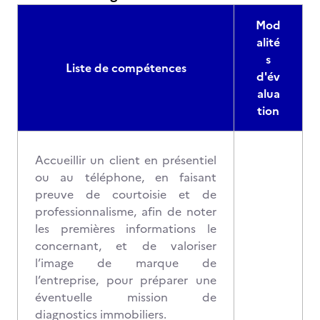
Mod
alité
s
Liste de compétences
d'év
alua
tion
Accueillir un client en présentiel
ou au téléphone, en faisant
preuve de courtoisie et de
professionnalisme, afin de noter
les premières informations le
concernant, et de valoriser
l’image de marque de
l’entreprise, pour préparer une
éventuelle mission de
diagnostics immobiliers.