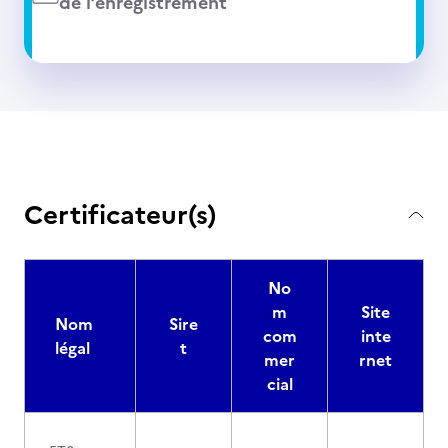
de l’enregistrement
Certificateur(s)
No
m
Site
Nom
Sire
com
inte
légal
t
mer
rnet
cial