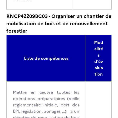
RNCP42209BC03 - Organiser un chantier de
mobilisation de bois et de renouvellement
forestier
Mod
alité
s
Liste de compétences
d'év
alua
tion
Mettre en œuvre toutes les
opérations préparatoires (Veille
réglementaire initiale, port des
EPI, législation, zonages …) à un
chantier de mobilisation de bois