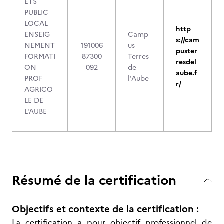
ETS
PUBLIC
LOCAL
http
ENSEIG
Camp
s://cam
NEMENT
191006
us
puster
FORMATI
87300
Terres
resdel
ON
092
de
aube.f
PROF
l'Aube
r/
AGRICO
LE DE
L'AUBE
Résumé de la certification
Objectifs et contexte de la certification :
La certification a pour objectif professionnel de