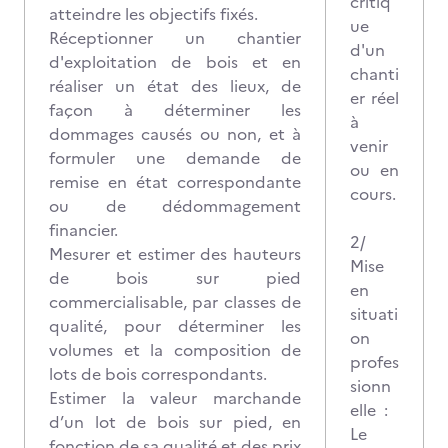
critiq
atteindre les objectifs fixés.
ue
Réceptionner un chantier
d'un
d'exploitation de bois et en
chanti
réaliser un état des lieux, de
er réel
façon à déterminer les
à
dommages causés ou non, et à
venir
formuler une demande de
ou en
remise en état correspondante
cours.
ou de dédommagement
financier.
2/
Mesurer et estimer des hauteurs
Mise
de bois sur pied
en
commercialisable, par classes de
situati
qualité, pour déterminer les
on
volumes et la composition de
profes
lots de bois correspondants.
sionn
Estimer la valeur marchande
elle :
d’un lot de bois sur pied, en
Le
fonction de sa qualité et des prix