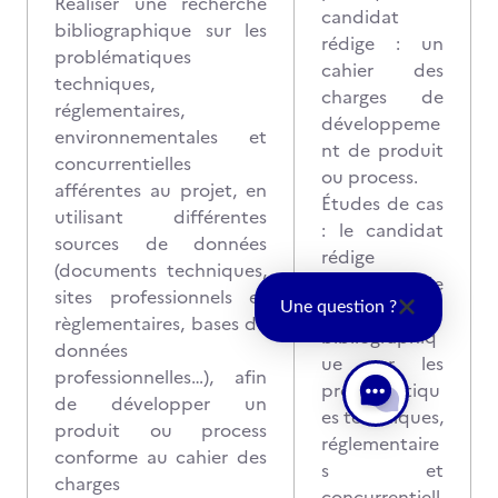
Réaliser une recherche
candidat
bibliographique sur les
rédige : un
problématiques
cahier des
techniques,
charges de
réglementaires,
développeme
environnementales et
nt de produit
concurrentielles
ou process.
afférentes au projet, en
Études de cas
utilisant différentes
: le candidat
sources de données
rédige
(documents techniques,
une note de
sites professionnels et
recherche
Une question ?
règlementaires, bases de
bibliographiq
données
ue sur les
professionnelles…), afin
problématiqu
de développer un
es techniques,
produit ou process
réglementaire
conforme au cahier des
s et
charges
concurrentiell