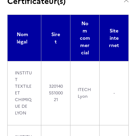
Certificateur(s)
No
m
Site
Nom
Sire
com
inte
légal
t
mer
rnet
cial
INSTITU
T
TEXTILE
320140
ITECH
ET
551000
-
Lyon
CHIMIQ
21
UE DE
LYON