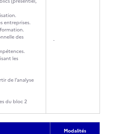
lics (présentiel,
isation.
s entreprises.
 formation.
onnelle des
-
ompétences.
isant les
ir de l’analyse
es du bloc 2
Modalités