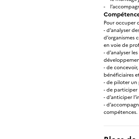
- l’accompagne
Compétences
Pour occuper c
- d’analyser d
d’organismes co
en voie de prof
- d’analyser le
développement 
- de concevoir
bénéficiaires e
- de piloter u
- de participer
- d’anticiper l
- d’accompagne
compétences.