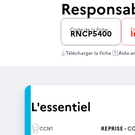
Responsab
Code de la fiche :
Et
RNCP5400
I
Télécharger la fiche
Aide en
L'essentiel
REPRISE -
CC
CCN1