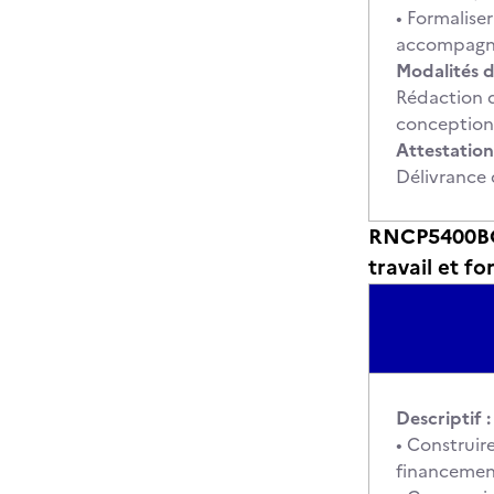
• Formalise
accompagne
Modalités d
Rédaction d
conception 
Attestation
Délivrance 
RNCP5400BC0
travail et f
Descriptif :
• Construir
financemen