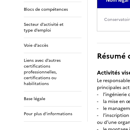
Nom légal
Blocs de compétences
Conservatoir
Secteur d’activité et
type d’emploi
Voie d’accès
Résumé de
Liens avec d’autres
certifications
Activités vis
professionnelles,
certifications ou
Le responsable
habilitations
principales acti
- l’ingénierie 
Base légale
- la mise en œ
- le manageme
Pour plus d’informations
- l’inscription
ou d’une organ
- le montage ju