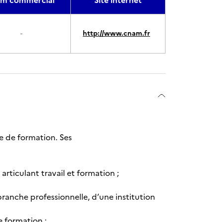
m commercial
Site internet
-
http://www.cnam.fr
ie de formation. Ses
ticulant travail et formation ;
 branche professionnelle, d’une institution
e formation ;