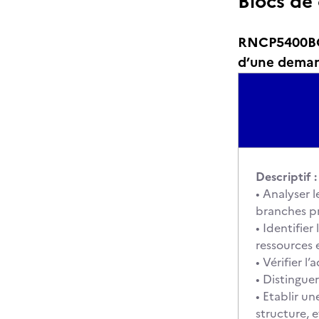
Blocs de
RNCP5400BC01
d’une dema
Descriptif :
• Analyser 
branches pro
• Identifie
ressources e
• Vérifier 
• Distingue
• Etablir u
structure, e