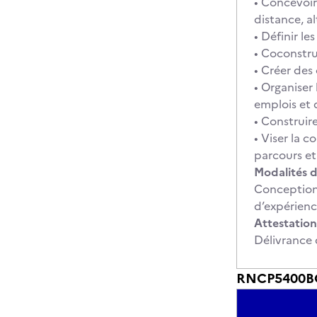
• Concevoir
distance, a
• Définir l
• Coconstru
• Créer des
• Organiser
emplois et
• Construir
• Viser la 
parcours et
Modalités d
Conception 
d’expérienc
Attestation
Délivrance 
RNCP5400BC0