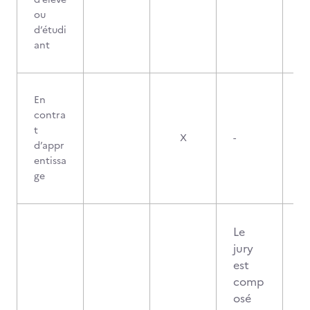
ou
d’étudi
ant
En
contra
t
X
-
d’appr
entissa
ge
Le
jury
est
comp
osé