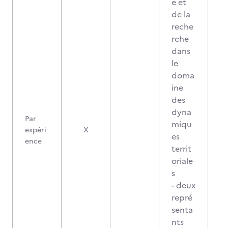
e et
de la
reche
rche
dans
le
doma
ine
des
dyna
Par
miqu
expéri
X
es
ence
territ
oriale
s
- deux
repré
senta
nts