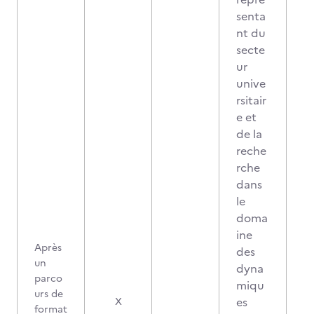
senta
nt du
secte
ur
unive
rsitair
e et
de la
reche
rche
dans
le
doma
ine
Après
des
un
dyna
parco
miqu
urs de
es
X
format