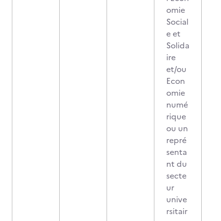
omie
Social
e et
Solida
ire
et/ou
Econ
omie
numé
rique
ou un
repré
senta
nt du
secte
ur
unive
rsitair