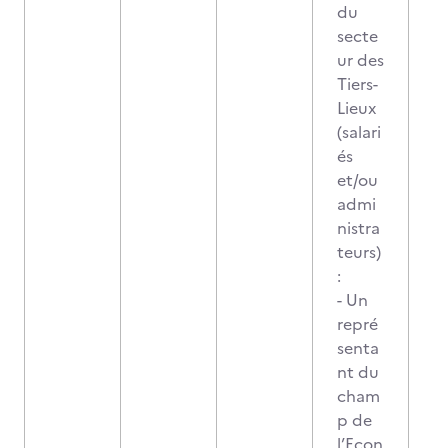
du
secte
ur des
Tiers-
Lieux
(salari
és
et/ou
admi
nistra
teurs)
:
- Un
repré
senta
nt du
cham
p de
l’Econ