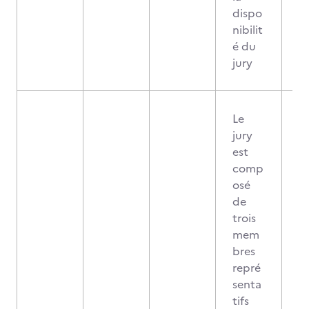
dispo
nibilit
é du
jury
Le
jury
est
comp
osé
de
trois
mem
bres
repré
senta
tifs