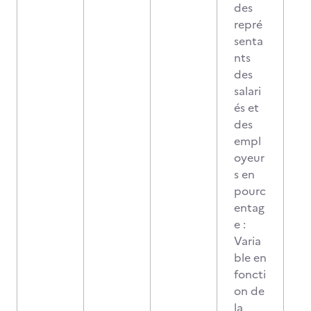
des
repré
senta
nts
des
salari
és et
des
empl
oyeur
s en
pourc
entag
e :
Varia
ble en
foncti
on de
la