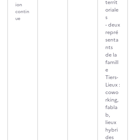
territ
ion
oriale
contin
s
ue
- deux
repré
senta
nts
de la
famill
e
Tiers-
Lieux :
cowo
rking,
fabla
b,
lieux
hybri
des