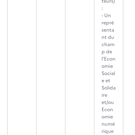
teurs)
:
- Un
repré
senta
nt du
cham
p de
l’Econ
omie
Social
e et
Solida
ire
et/ou
Econ
omie
numé
rique