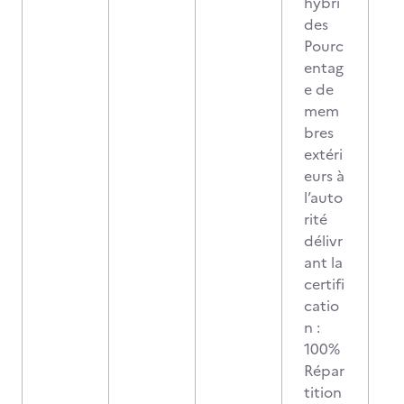
hybri
des
Pourc
entag
e de
mem
bres
extéri
eurs à
l’auto
rité
délivr
ant la
certifi
catio
n :
100%
Répar
tition