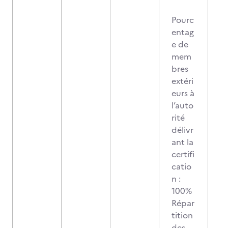
Pourc
entag
e de
mem
bres
extéri
eurs à
l’auto
rité
délivr
ant la
certifi
catio
n :
100%
Répar
tition
des