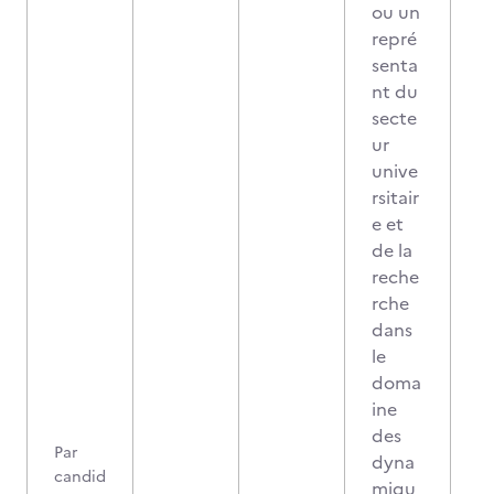
ou un
repré
senta
nt du
secte
ur
unive
rsitair
e et
de la
reche
rche
dans
le
doma
ine
des
Par
dyna
candid
miqu