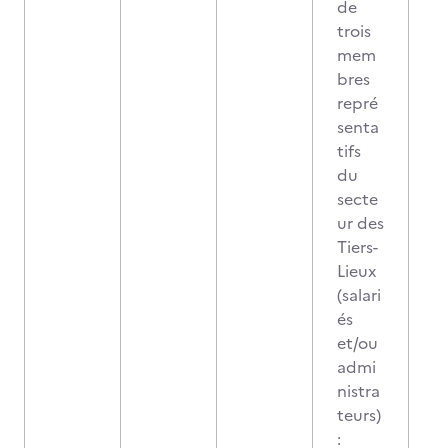
de
trois
mem
bres
repré
senta
tifs
du
secte
ur des
Tiers-
Lieux
(salari
és
et/ou
admi
nistra
teurs)
: