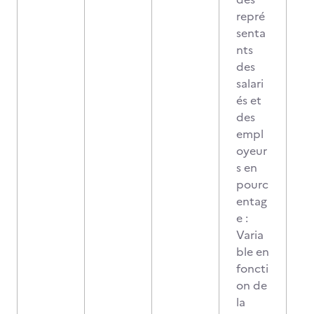
repré
senta
nts
des
salari
és et
des
empl
oyeur
s en
pourc
entag
e :
Varia
ble en
foncti
on de
la