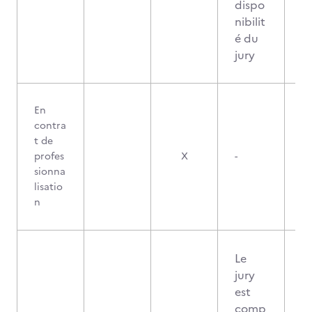
dispo
nibilit
é du
jury
En
contra
t de
profes
X
-
sionna
lisatio
n
Le
jury
est
comp