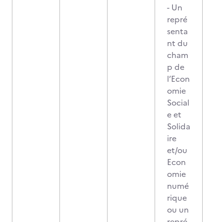
- Un
repré
senta
nt du
cham
p de
l’Econ
omie
Social
e et
Solida
ire
et/ou
Econ
omie
numé
rique
ou un
repré