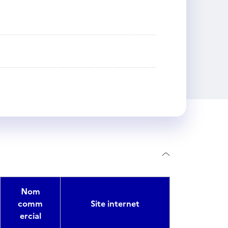
Nom
comm
Site internet
ercial