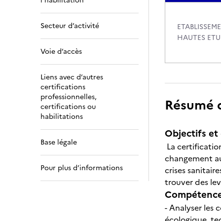
l’habilitation
Secteur d’activité
ETABLISSEM
HAUTES ETU
Voie d’accès
Liens avec d’autres
certifications
professionnelles,
Résumé de
certifications ou
habilitations
Objectifs et 
Base légale
La certificatio
changement aut
Pour plus d’informations
crises sanitair
trouver des lev
Compétences
- Analyser le
écologique, te