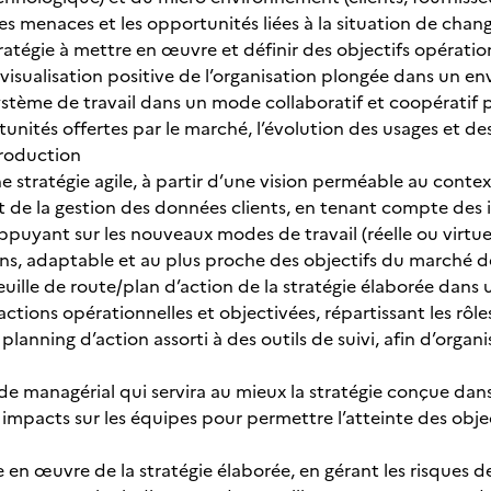
les menaces et les opportunités liées à la situation de chan
ratégie à mettre en œuvre et définir des objectifs opératio
 visualisation positive de l’organisation plongée dans un
stème de travail dans un mode collaboratif et coopératif pr
rtunités offertes par le marché, l’évolution des usages et des
roduction
 stratégie agile, à partir d’une vision perméable au conte
 et de la gestion des données clients, en tenant compte des
appuyant sur les nouveaux modes de travail (réelle ou virtu
ns, adaptable et au plus proche des objectifs du marché d
feuille de route/plan d’action de la stratégie élaborée dan
 actions opérationnelles et objectivées, répartissant les rôl
planning d’action assorti à des outils de suivi, afin d’organi
ode managérial qui servira au mieux la stratégie conçue d
impacts sur les équipes pour permettre l’atteinte des ob
se en œuvre de la stratégie élaborée, en gérant les risques de