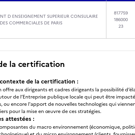
817759
ENT D ENSEIGNEMENT SUPERIEUR CONSULAIRE
186000
DES COMMERCIALES DE PARIS
23
 la certification
contexte de la certification :
n offre aux dirigeants et cadres dirigeants la possibilité d
our de l’Entreprise publique locale qui peut être impactées
es, ou encore l'apport de nouvelles technologies qui vienne
iers pour la mise en œuvre de ces stratégies.
 attestées :
s composantes du macro environnement (économique, polit
chnologique) et du micro environnement (clients, fournisseu