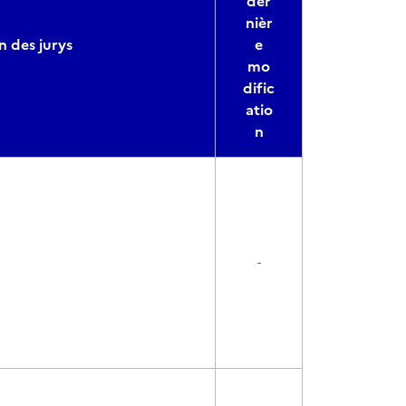
der
nièr
 des jurys
e
mo
dific
atio
n
-