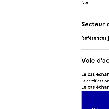
Non
Secteur d
Références j
Voie d’a
Le cas échan
La certificatio
Le cas échant