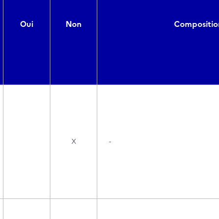
Oui
Non
Composition
X
-