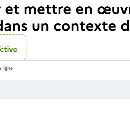
 et mettre en œuv
 dans un contexte
t :
ctive
 ligne