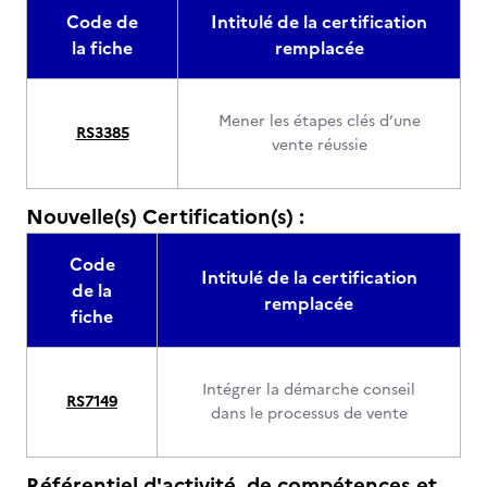
Code de
Intitulé de la certification
la fiche
remplacée
Mener les étapes clés d’une
RS3385
vente réussie
Nouvelle(s) Certification(s) :
Code
Intitulé de la certification
de la
remplacée
fiche
Intégrer la démarche conseil
RS7149
dans le processus de vente
Référentiel d'activité, de compétences et