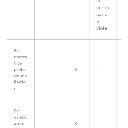
la
certifi
catio
n
visée
En
contra
t de
profes
X
-
sionna
lisatio
n
Par
candid
ature
X
-