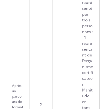
repré
senté
par
trois
perso
nnes :
- 1
repré
senta
nt de
l’orga
nisme
certifi
cateu
r
Après
Manit
un
ude
parco
en
urs de
X
format
tant