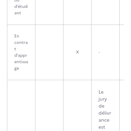
ou
d’étudi
ant
En
contra
t
X
-
d’appr
entissa
ge
Le
jury
de
délivr
ance
est