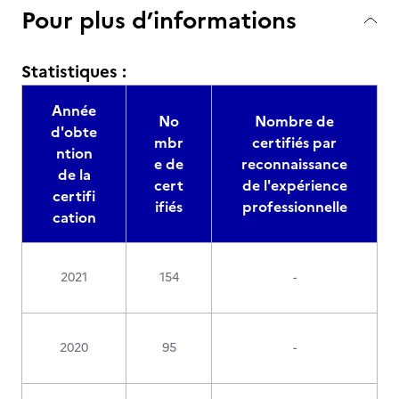
Pour plus d’informations
Statistiques :
Année
No
Nombre de
d'obte
mbr
certifiés par
ntion
e de
reconnaissance
de la
cert
de l'expérience
certifi
ifiés
professionnelle
cation
2021
154
-
2020
95
-