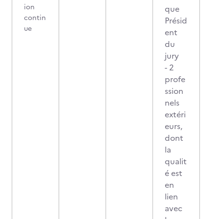
ion
que
contin
Présid
ue
ent
du
jury
- 2
profe
ssion
nels
extéri
eurs,
dont
la
qualit
é est
en
lien
avec