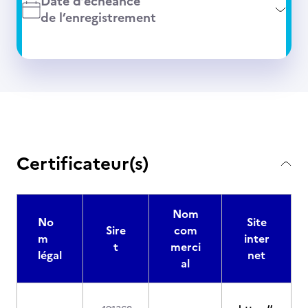
Date d’échéance
de l’enregistrement
Certificateur(s)
Nom
No
Site
Sire
com
m
inter
t
merci
légal
net
al