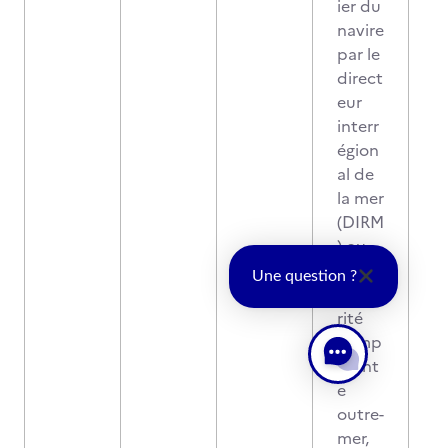
ier du
navire
par le
direct
eur
interr
égion
al de
la mer
(DIRM
) ou
par
Une question ?
l'auto
rité
comp
étent
e
outre-
mer,