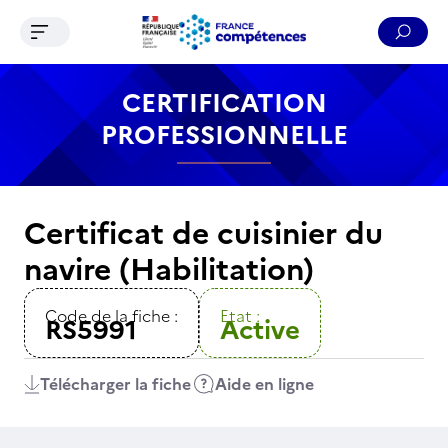
Ouvrir le menu de navigation
Reche
Contenu
Recherche
Menu
Pied de page
CERTIFICATION
PROFESSIONNELLE
Certificat de cuisinier du
navire (Habilitation)
Code de la fiche :
Etat :
RS5991
Active
Télécharger la fiche
Aide en ligne