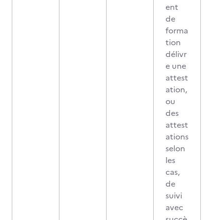
ent
de
forma
tion
délivr
e une
attest
ation,
ou
des
attest
ations
selon
les
cas,
de
suivi
avec
succè