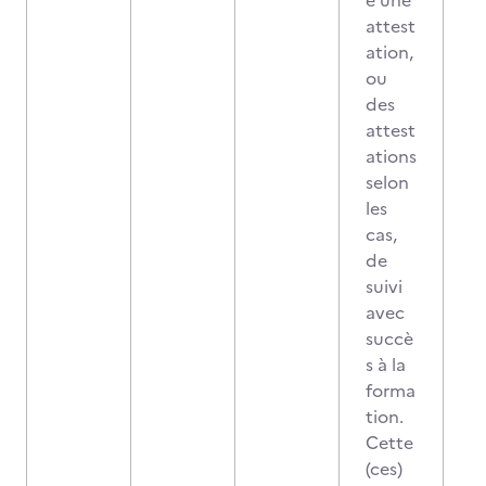
e une
attest
ation,
ou
des
attest
ations
selon
les
cas,
de
suivi
avec
succè
s à la
forma
tion.
Cette
(ces)