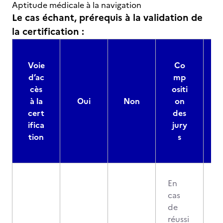
Aptitude médicale à la navigation
Le cas échant, prérequis à la validation de
la certification :
Voie
Co
d’ac
mp
cès
ositi
à la
Oui
Non
on
cert
des
ifica
jury
d
tion
s
En
cas
de
réussi