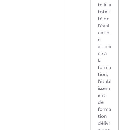
te à la
totali
té de
l'éval
uatio
n
associ
ée à
la
forma
tion,
l’établ
issem
ent
de
forma
tion
délivr