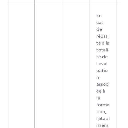
En
cas
de
réussi
te à la
totali
té de
l'éval
uatio
n
associ
ée à
la
forma
tion,
l’établ
issem