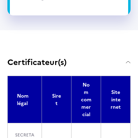
Certificateur(s)
No
m
Site
Nom
Sire
com
inte
légal
t
mer
rnet
cial
SECRETA