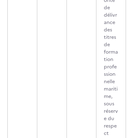
orité
de
délivr
ance
des
titres
de
forma
tion
profe
ssion
nelle
mariti
me,
sous
réserv
e du
respe
ct