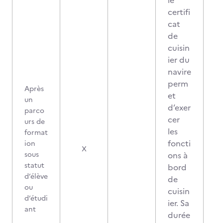
le
certifi
cat
de
cuisin
ier du
navire
perm
Après
et
un
d’exer
parco
cer
urs de
les
format
foncti
ion
X
sous
ons à
statut
bord
d’élève
de
ou
cuisin
d’étudi
ier. Sa
ant
durée