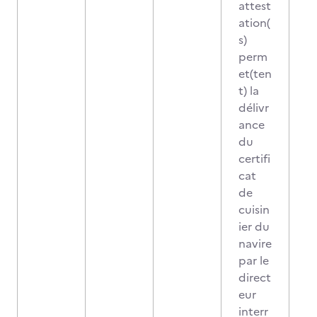
attest
ation(
s)
perm
et(ten
t) la
délivr
ance
du
certifi
cat
de
cuisin
ier du
navire
par le
direct
eur
interr