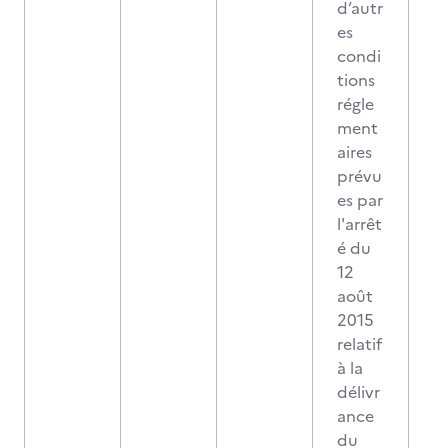
d’autr
es
condi
tions
régle
ment
aires
prévu
es par
l'arrêt
é du
12
août
2015
relatif
à la
délivr
ance
du