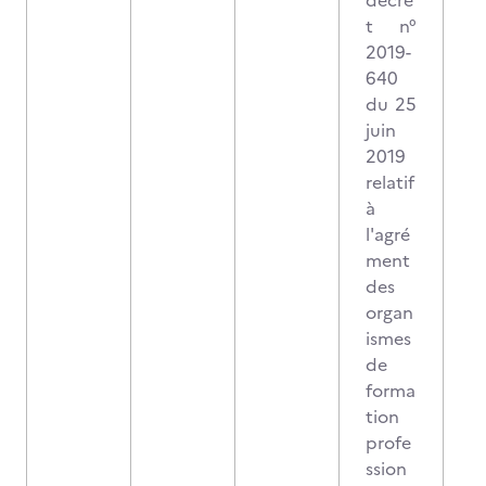
décre
t n°
2019-
640
du 25
juin
2019
relatif
à
l'agré
ment
des
organ
ismes
de
forma
tion
profe
ssion