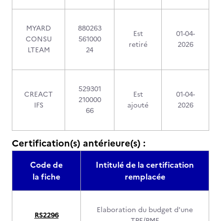
MYARD
880263
Est
01-04-
CONSU
561000
retiré
2026
LTEAM
24
529301
CREACT
Est
01-04-
210000
IFS
ajouté
2026
66
Certification(s) antérieure(s) :
Code de
Intitulé de la certification
la fiche
remplacée
Elaboration du budget d'une
RS2296
TPE/PME