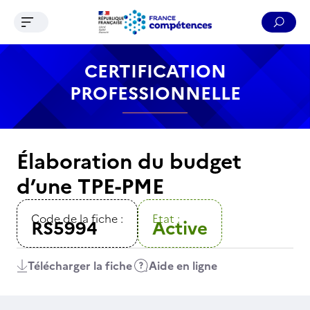
Ouvrir le menu de navigation
Reche
Contenu
Recherche
Menu
Pied de page
CERTIFICATION
PROFESSIONNELLE
Élaboration du budget
d’une TPE-PME
Code de la fiche :
Etat :
RS5994
Active
Télécharger la fiche
Aide en ligne