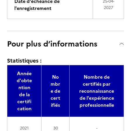
Date d'échéance de
25-04-
l'enregistrement
2027
Pour plus d’informations
Statistiques :
Année
No
Nombre de
d'obte
mbr
certifiés par
ntion
e de
reconnaissance
de la
cert
de l'expérience
certifi
ifiés
professionnelle
cation
2021
30
-