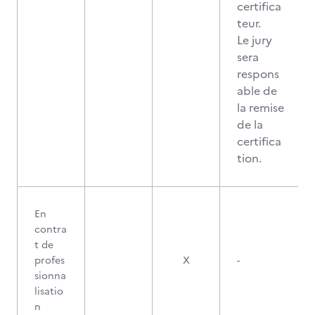
certifica
teur.
Le jury
sera
respons
able de
la remise
de la
certifica
tion.
En
contra
t de
profes
X
-
sionna
lisatio
n