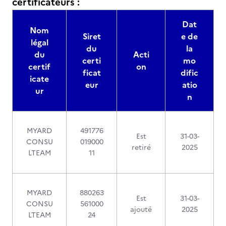
certificateurs :
Dat
Nom
Siret
e de
légal
du
la
du
Acti
certi
mo
certif
on
ficat
dific
icate
eur
atio
ur
n
MYARD
491776
Est
31-03-
CONSU
019000
retiré
2025
LTEAM
11
MYARD
880263
Est
31-03-
CONSU
561000
ajouté
2025
LTEAM
24