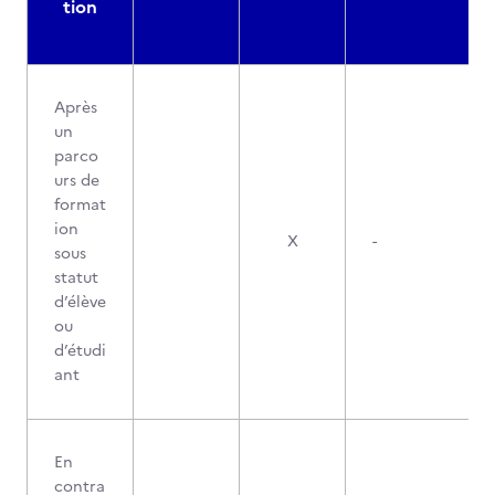
tion
Après
un
parco
urs de
format
ion
X
-
sous
statut
d’élève
ou
d’étudi
ant
En
contra