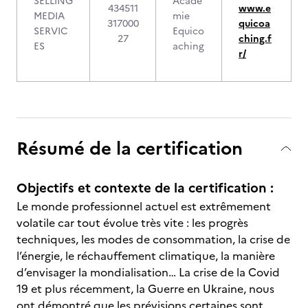
SELLING
Acadé
434511
www.e
MEDIA
mie
317000
quicoa
SERVIC
Equico
27
ching.f
ES
aching
r/
Résumé de la certification
Objectifs et contexte de la certification :
Le monde professionnel actuel est extrêmement
volatile car tout évolue très vite : les progrès
techniques, les modes de consommation, la crise de
l’énergie, le réchauffement climatique, la manière
d’envisager la mondialisation… La crise de la Covid
19 et plus récemment, la Guerre en Ukraine, nous
ont démontré que les prévisions certaines sont