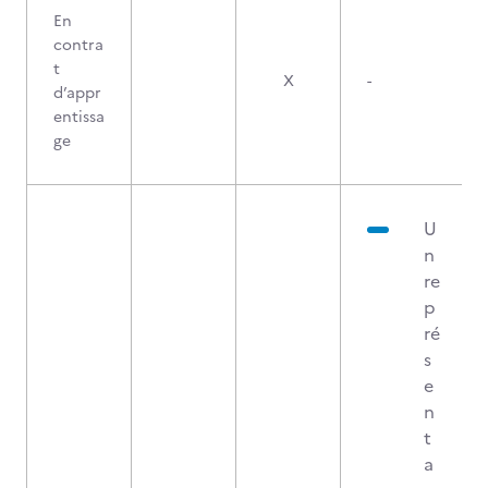
En
contra
t
X
-
d’appr
entissa
ge
U
n
re
p
ré
s
e
n
t
a