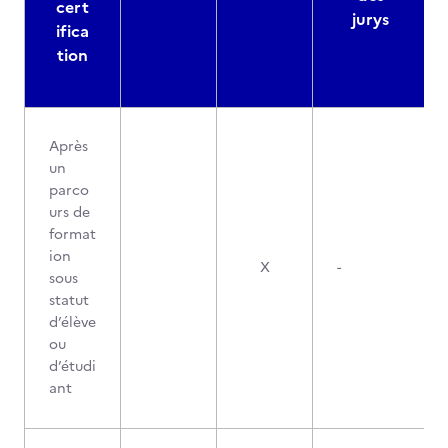
cert
jurys
ifica
tion
Après
un
parco
urs de
format
ion
X
-
sous
statut
d’élève
ou
d’étudi
ant