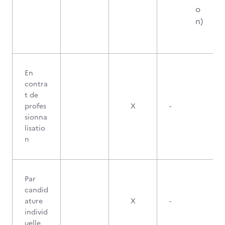
o
n)
En
contra
t de
profes
X
-
sionna
lisatio
n
Par
candid
ature
X
-
individ
uelle