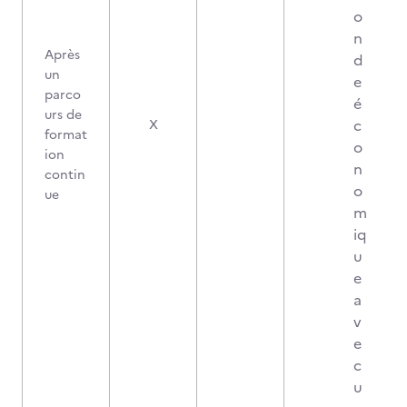
o
n
Après
d
un
e
parco
é
urs de
c
X
format
o
ion
n
contin
o
ue
m
iq
u
e
a
v
e
c
u