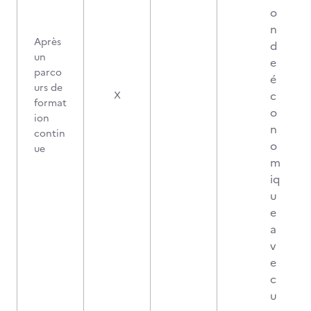
o
n
Après
d
un
e
parco
é
urs de
c
X
format
o
ion
n
contin
o
ue
m
iq
u
e
a
v
e
c
u