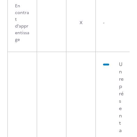
En
contra
t
X
-
d’appr
entissa
ge
U
n
re
p
ré
s
e
n
t
a