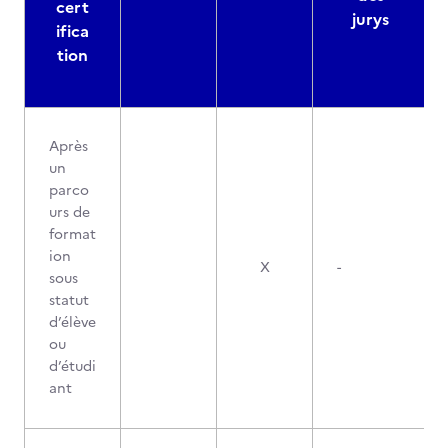
cert
jurys
ifica
tion
Après
un
parco
urs de
format
ion
X
-
sous
statut
d’élève
ou
d’étudi
ant