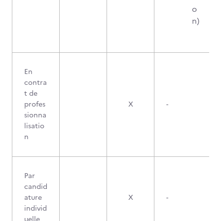
o
n)
En
contra
t de
profes
X
-
sionna
lisatio
n
Par
candid
ature
X
-
individ
uelle