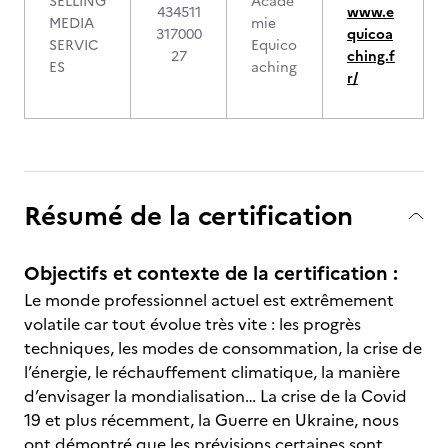
SELLING
Acadé
434511
www.e
MEDIA
mie
317000
quicoa
SERVIC
Equico
27
ching.f
ES
aching
r/
Résumé de la certification
Objectifs et contexte de la certification :
Le monde professionnel actuel est extrêmement
volatile car tout évolue très vite : les progrès
techniques, les modes de consommation, la crise de
l’énergie, le réchauffement climatique, la manière
d’envisager la mondialisation… La crise de la Covid
19 et plus récemment, la Guerre en Ukraine, nous
ont démontré que les prévisions certaines sont