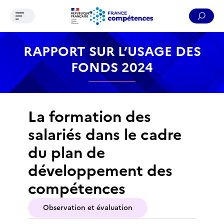
Ouvrir le menu de navigation
Reche
Contenu
Recherche
Menu
Pied de page
RAPPORT SUR L’USAGE DES
FONDS 2024
La formation des
salariés dans le cadre
du plan de
développement des
compétences
Observation et évaluation