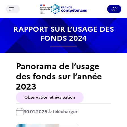
Ouvrir le menu de navigation
Reche
Contenu
Recherche
Menu
Pied de page
RAPPORT SUR L’USAGE DES
FONDS 2024
Panorama de l’usage
des fonds sur l’année
2023
Observation et évaluation
Télécharger
30.01.2025