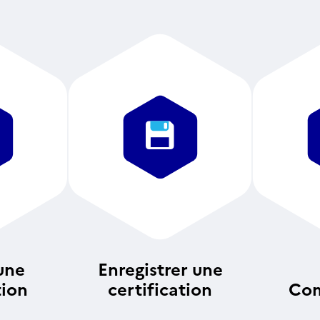
une
Enregistrer une
tion
certification
Com
an