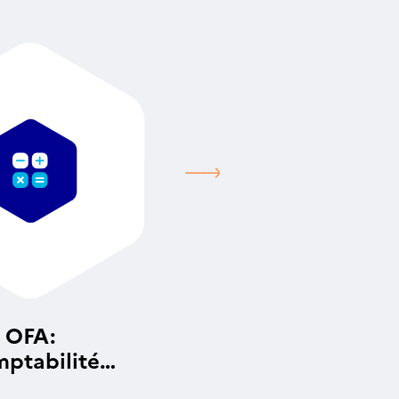
OFA:
ptabilité
alytique