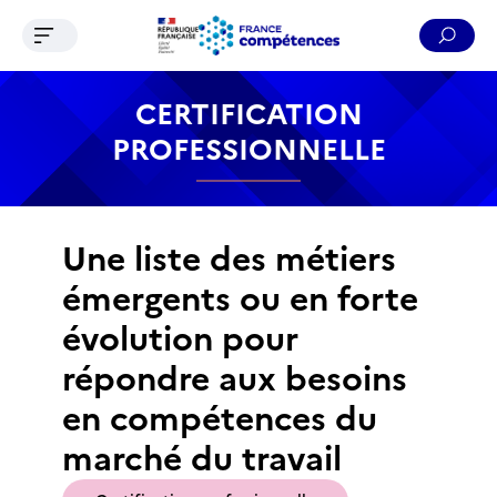
Ouvrir le menu de navigation
Reche
Contenu
Recherche
Menu
Pied de page
CERTIFICATION
PROFESSIONNELLE
Une liste des métiers
émergents ou en forte
évolution pour
répondre aux besoins
en compétences du
marché du travail