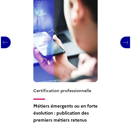
Certification professionnelle
Certification professionnelle
Certification professionnelle
Mme Françoise Amat,
Métiers émergents ou en
Métiers émergents ou en forte
Présidente de la Commission
évolution : les acteurs des
évolution : publication des
de la certification
compétences sollicités
premiers métiers retenus
professionnelle de France