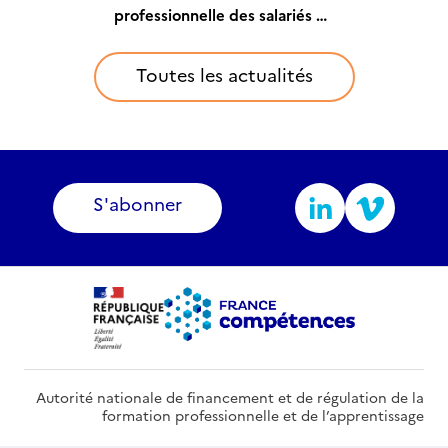
perçoivent-ils ce service ?
sur sa situation
occupés : quel suivi ?
professionnelle des salariés et
professionnelle
travailleurs indépendants à
partir de janvier 2024
Toutes les actualités
S'abonner
Autorité nationale de financement et de régulation de la
formation professionnelle et de l’apprentissage