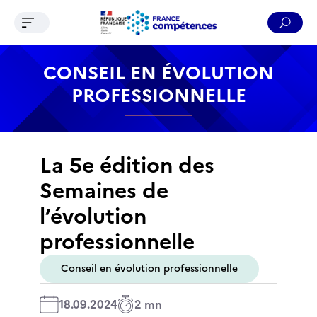
Ouvrir le menu de navigation
Reche
Contenu
Recherche
Menu
Pied de page
CONSEIL EN ÉVOLUTION
PROFESSIONNELLE
La 5e édition des
Semaines de
l’évolution
professionnelle
Conseil en évolution professionnelle
18.09.2024
2 mn