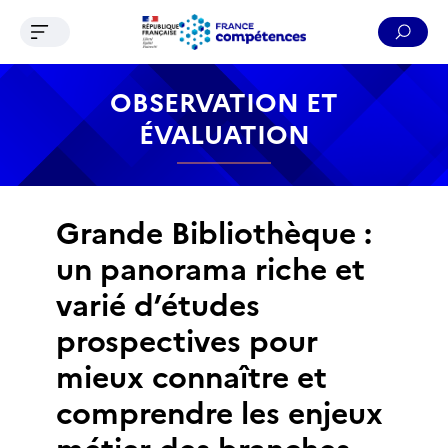
Ouvrir le menu de navigation
Reche
Contenu
Recherche
Menu
Pied de page
OBSERVATION ET
ÉVALUATION
Grande Bibliothèque :
un panorama riche et
varié d’études
prospectives pour
mieux connaître et
comprendre les enjeux