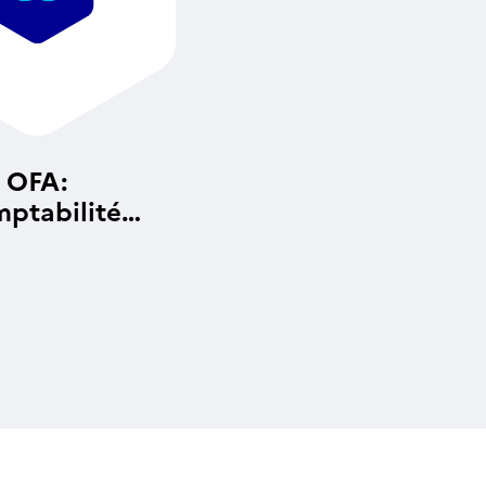
OFA:
ptabilité
alytique