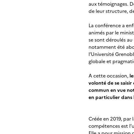
aux témoignages. De
de leur structure, 
La conférence a enfi
animés par le minist
se sont déroulés au
notamment été abord
l’Université Grenobl
globale et pragmati
A cette occasion,
l
volonté de se saisir
commun en vue nota
en particulier dans
Créée en 2019, par l
compétences est l’u
Elle a pour mission 