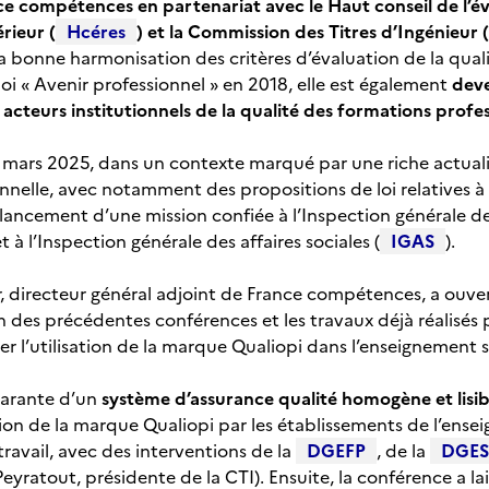
e compétences en partenariat avec le Haut conseil de l’év
rieur (
Hcéres
) et la Commission des Titres d’Ingénieur (
 la bonne harmonisation des critères d’évaluation de la qua
a loi « Avenir professionnel » en 2018, elle est également
dev
acteurs institutionnels de la qualité des formations profes
18 mars 2025, dans un contexte marqué par une riche actuali
nnelle, avec notamment des propositions de loi relatives à 
e lancement d’une mission confiée à l’Inspection générale de
 à l’Inspection générale des affaires sociales (
IGAS
).
, directeur général adjoint de France compétences, a ouve
n des précédentes conférences et les travaux déjà réalisés 
r l’utilisation de la marque Qualiopi dans l’enseignement s
garante d’un
système d’assurance qualité homogène et lisib
ation de la marque Qualiopi par les établissements de l’ensei
ravail, avec des interventions de la
DGEFP
, de la
DGES
eyratout, présidente de la CTI). Ensuite, la conférence a la