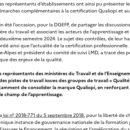
s représentants d’établissements ont ainsi pu présenter l
démarches complémentaires à la certification Qualiopi et au
n été l’occasion, pour la DGEFP, de partager les discussion
ère du travail et associant les acteurs de l’apprentissage et
 deuxième semestre 2024. Le sujet des contrôles, de leur h
é ainsi que l’actualité de la certification professionnelle
e-Alpes et président du comité de suivi LMD, a tracé des pe
que des enjeux de la qualité.
es représentants des ministères du Travail et de l’Enseigne
 des pistes de travail issues des groupes de travail « Qualité
mment de consolider la marque Qualiopi, en renforçant le
 le champ de l’apprentissage.
a
loi n° 2018-771 du 5 septembre 2018
, pour la liberté de 
nique instance de gouvernance nationale de la formation pr
d’assurer le financement, la régulation et l’amélioration du