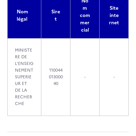
No
m
Site
Nom
Sire
com
inte
légal
t
mer
rnet
cial
MINISTE
RE DE
L'ENSEIG
NEMENT
110044
SUPERIE
013000
-
-
UR ET
40
DE LA
RECHER
CHE