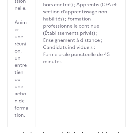
ssion
hors contrat) ; Apprentis (CFA et
nelle.
section d’apprentissage non
habilités) ; Formation
Anim
professionnelle continue
er
(Établissements privés) ;
une
Enseignement à distance ;
réuni
Candidats individuels :
on,
Forme orale ponctuelle de 45
un
minutes.
entre
tien
ou
une
actio
n de
forma
tion.