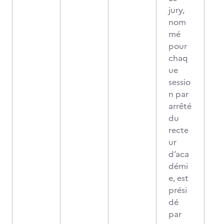
jury,
nom
mé
pour
chaq
ue
sessio
n par
arrêté
du
recte
ur
d’aca
démi
e, est
prési
dé
par