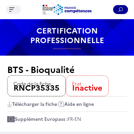
Ouvrir le menu de navigation
Reche
Contenu
Recherche
Menu
Pied de page
CERTIFICATION
PROFESSIONNELLE
BTS - Bioqualité
Code de la fiche :
Etat :
RNCP35335
Inactive
Télécharger la fiche
Aide en ligne
Supplément Europass :
FR
-
EN