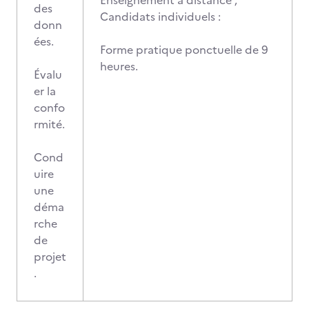
Enseignement à distance ;
des
Candidats individuels :
donn
ées.
Forme pratique ponctuelle de 9
heures.
Évalu
er la
confo
rmité.
Cond
uire
une
déma
rche
de
projet
.