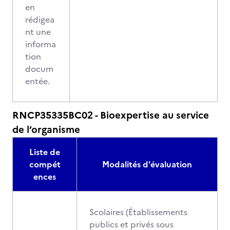
en
rédigea
nt une
informa
tion
docum
entée.
RNCP35335BC02 - Bioexpertise au service
de l’organisme
Liste de
compét
Modalités d'évaluation
ences
Scolaires (Établissements
publics et privés sous