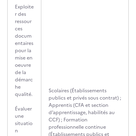
Exploite
r des
ressour
ces
docum
entaires
pour la
mise en
oeuvre
de la
démarc
he
Scolaires (Établissements
qualité.
publics et privés sous contrat) ;
Apprentis (CFA et section
Évaluer
d’apprentissage, habilités au
une
CCF) ; Formation
situatio
professionnelle continue
n
(Établissements publics et