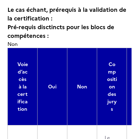
Le cas échant, prérequis à la validation de
la certification :
Pré-requis disctincts pour les blocs de
compétences :
Non
Voie
Co
d’ac
mp
cès
ositi
à la
Oui
Non
on
cert
des
ifica
jury
d
tion
s
Le