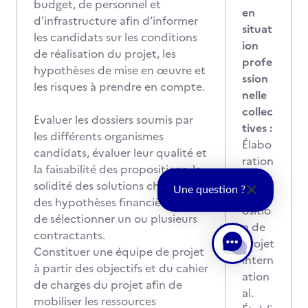
budget, de personnel et
en
d'infrastructure afin d’informer
situat
les candidats sur les conditions
ion
de réalisation du projet, les
profe
hypothèses de mise en œuvre et
ssion
les risques à prendre en compte.
nelle
collec
Evaluer les dossiers soumis par
tives :
les différents organismes
Élabo
candidats, évaluer leur qualité et
ration
la faisabilité des propositions, la
d'une
solidité des solutions choisies et
Une question ?
prop
des hypothèses financières afin
ositio
de sélectionner un ou plusieurs
n de
contractants.
projet
Constituer une équipe de projet
intern
à partir des objectifs et du cahier
ation
de charges du projet afin de
al.
mobiliser les ressources