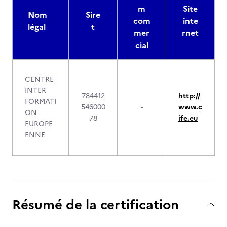
m
Site
Nom
Sire
com
inte
légal
t
mer
rnet
cial
CENTRE
INTER
784412
http://
FORMATI
546000
-
www.c
ON
78
ife.eu
EUROPE
ENNE
Résumé de la certification