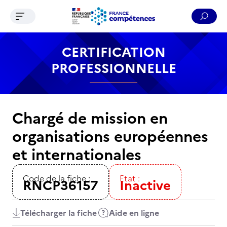
Ouvrir le menu de navigation
Reche
Contenu
Recherche
Menu
Pied de page
CERTIFICATION
PROFESSIONNELLE
Chargé de mission en
organisations européennes
et internationales
Code de la fiche :
Etat :
RNCP36157
Inactive
Télécharger la fiche
Aide en ligne