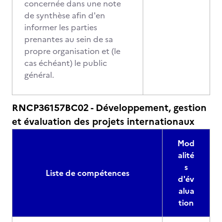
concernée dans une note
de synthèse afin d'en
informer les parties
prenantes au sein de sa
propre organisation et (le
cas échéant) le public
général.
RNCP36157BC02 - Développement, gestion
et évaluation des projets internationaux
Mod
alité
s
Liste de compétences
d'év
alua
tion