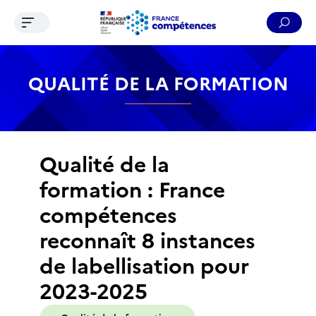
Ouvrir le menu de navigation
Reche
Contenu
Recherche
Menu
Pied de page
QUALITÉ DE LA FORMATION
Qualité de la
formation : France
compétences
reconnaît 8 instances
de labellisation pour
2023-2025